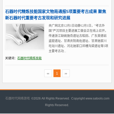
石器时代精炼技能国家文物局通报5项重要考古成果 聚焦
新石器时代重要考古发现和研究进展
央广网北京12月1日动静12月1日，“考古外
国”严沉项目主要进展工做会正在线上召开，
传递浙江缺姚施岙遗址古稻田、广东英德岩
盗窟遗址、甘肃庆阳南佐遗址、甘肃驰家川
圪垯川遗址、河北驰家口邓槽沟梁遗址等5项
主要考古功...
关键词：
石器时代精炼技能
‹‹
1
››
石器时代网络游戏
©
2026 All Rights Reserved. Copyright www.satools.com
Rights Reserved.