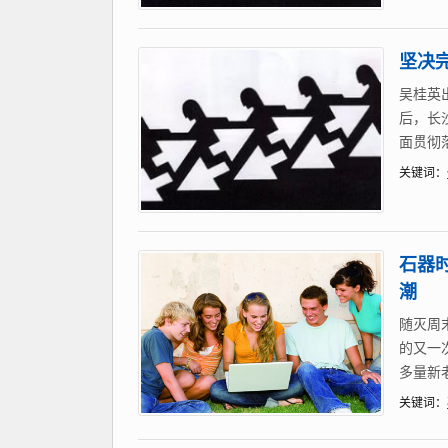
坚决
吴桂英
后，长
面贯彻
关键词：
石器
潮
随灭周
的又一
多量新
关键词：