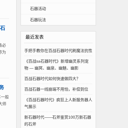
石器活动
石器玩法
的石
最近发表
路必
手把手教你在百战石器时代刷魔法抗性
称为
《百战sa石器时代》新增幽灵系列宠
物 — 幽冥、幽泉、幽魅、幽影
百战石器时代如何快速做四大？
务
百战石器一线崩端不用怕，补偿到位
车一般
《百战石器时代》疯狂上人新服务器人
大师
气展示
新石器时代——石斧鉴赏100万新石器
的石斧