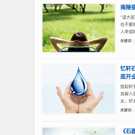
南陵
“请大
也不要
人李熠
关键词：
忆轩
底开
提起轩
良解人
女，轩
关键词：
《石