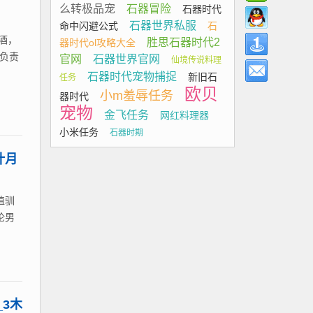
么转极品宠
石器冒险
石器时代
石器世界私服
命中闪避公式
石
酒，
胜思石器时代2
器时代ol攻略大全
，负责
官网
石器世界官网
仙境传说料理
石器时代宠物捕捉
新旧石
任务
欧贝
小m羞辱任务
器时代
宠物
金飞任务
网红料理器
小米任务
石器时期
计月
值驯
论男
3木