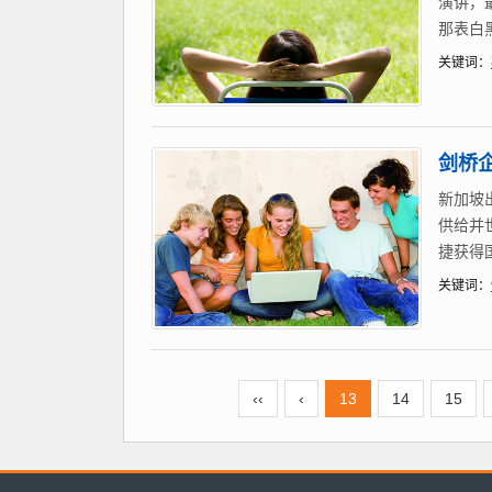
演讲，
那表白
关键词：
剑桥
新加坡
供给并
捷获得
关键词：
‹‹
‹
13
14
15