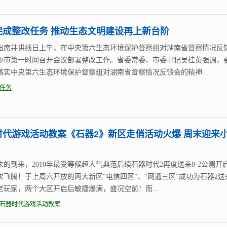
完成整改任务 推动生态文明建设再上新台阶
出席并讲线日上午，在中央第六生态环境保护督察组对湖南省督察情况反
沙市第一时间召开会议部署整改工作。省委常委、市委书记吴桂英强调，
落实中央第六生态环境保护督察组对湖南省督察情况反馈会的精神...
任务
时代游戏活动教案《石器2》新区走俏活动火爆 周末迎来
末的到来，2010年最受等候超人气典范后续石器时代2再度送来8·2公测开
次飞腾！于上周六开放的两大新区“电信四区”、“网通三区”成功为石器2送
老玩家，两个大区开启后敏捷爆满，盛况空前！而...
石器时代游戏活动教案