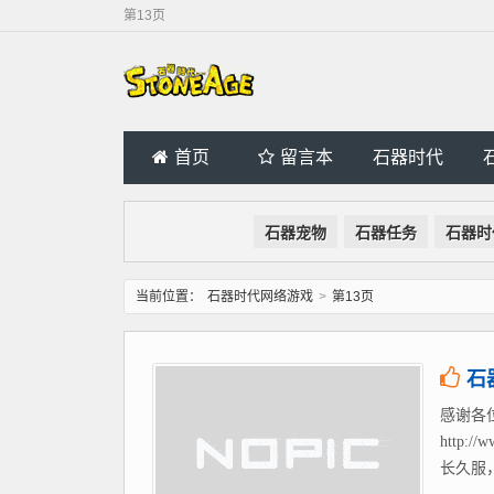
第13页
首页
留言本
石器时代
石器宠物
石器任务
石器时
当前位置：
石器时代网络游戏
>
第13页
石
感谢各
http
长久服