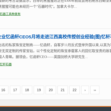
最新的考古证据显示，西非的黑猩猩迟正在4300年前就会用石制东西砸坚
黑猩猩可能也未经历一个“石器时代”。加拿大卡尔...
石器工具种类有
企业忆函轩CEO5月将走进江西高校传授创业经验(图)忆轩
出名的私家珠宝定制商——忆函轩，自客岁11月反式登岸外国以来,以其为
世无双定制的传家宝钻，以个性化定制的珠宝承载客人的回忆取宝贵的故
国人青睐。据领会，忆函轩CEO——英国剑桥大学研究生...
忆轩石器
16
17
18
19
20
21
22
›
››