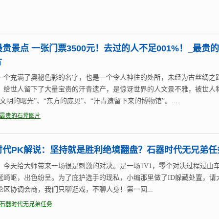
贵景点 一张门票3500元！去过的人不足001%！_最贵
片
一个充满了奥秘色彩的名字，也是一个令人神往的处所，未经为古丝绸之
，给世人留下了大量宝贵的汗青遗产，是惊讶世界的人文景不雅，被世人
文明的曙光”、“东方的庞贝”、“汗青遗留下来的博物馆”。...
最贵的石斧图片
时代PK解说：坚持就是胜利绝境翻盘？石器时代无兄弟任
，今天给大师带来一场很是刺激的对决。是一场1V1，零个对决过程过山
诞崎岖，出色纷呈。为了庇护选手的现私，小编那里做了ID躲藏处置，请
论区协调会商，我们只聊逛戏，不聊人身！第一回...
石器时代无兄弟任务