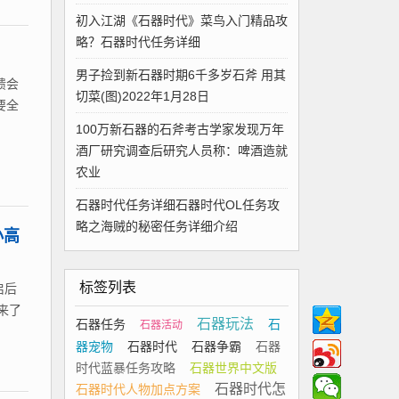
初入江湖《石器时代》菜鸟入门精品攻
略？石器时代任务详细
男子捡到新石器时期6千多岁石斧 用其
馈会
切菜(图)2022年1月28日
要全
100万新石器的石斧考古学家发现万年
酒厂研究调查后研究人员称：啤酒造就
农业
石器时代任务详细石器时代OL任务攻
略之海贼的秘密任务详细介绍
小高
标签列表
启后
来了
石器玩法
石器任务
石
石器活动
器宠物
石器时代
石器争霸
石器
时代蓝暴任务攻略
石器世界中文版
石器时代怎
石器时代人物加点方案