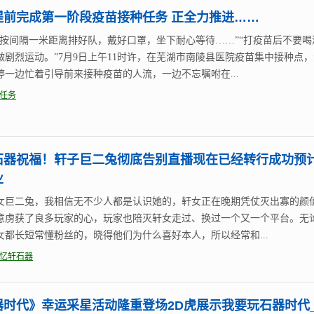
提前完成第一阶段疫苗接种任务 正全力推进……
家按间隔一米距离排好队，戴好口罩，坐下耐心等待……”“打疫苗后不要喝
做剧烈运动。”7月9日上午11时许，在芜湖市南陵县医院疫苗集中接种点
婷一边忙着引导前来接种疫苗的人流，一边不忘嘱咐在...
任务
石器祝福！轩子巨二兔彻底告别直播现在已经转行成功预
业
女巨二兔，我相信无不少人都是认识她的，轩女正在晚期凭仗灭出寡的颜
意虏获了良多玩家的心，玩家也陪灭轩女走过、换过一个又一个平台。无
女都长短常懂粉丝的，晓得他们为什么喜好本人，所以经常和...
忆轩石器
器时代》幸运采星活动隆重登场2D虎展示我要玩石器时代_