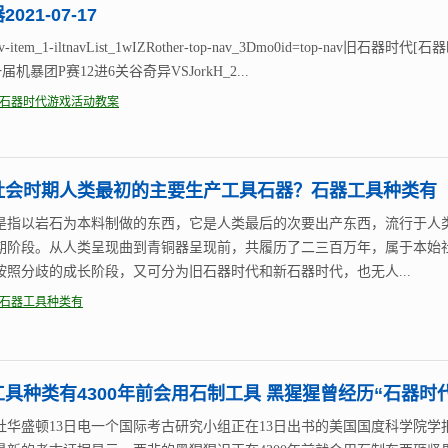
021-07-17
nav-item_1-iltnavList_1wIZRother-top-nav_3Dmo0id=top-nav旧石器时代[
一届机暴团P赛12进6关谷奇异VSJorkH_2...
石器时代游戏活动教案
社会时期人类最初的主要生产工具石器？石器工具种类有
是指以岩石为本料制做的东西，它是人类最后的次要出产东西，流行于人
期阶段。从人类呈现曲到青铜器呈现前，共履历了二三百万年，属于本始
按照分歧的成长阶段，又可分为旧石器时代和新石器时代，也无人...
石器工具种类有
具种类有4300年前会用石制工具 黑猩猩曾经历“石器时代
社华盛顿13日电一个国际考古研究小组正在13日出书的美国国度科学院学