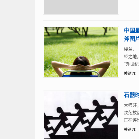
中国最
斧图
楼兰，
经之地
“外世纪
关键词：
石器
大师好
跌荡放
正在评
关键词：