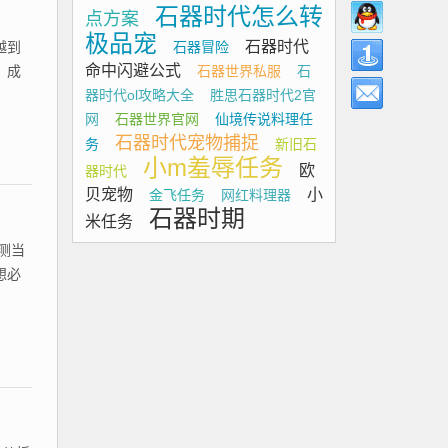
石器时代怎么转
点方案
极品宠
石器时代
石器冒险
越到
命中闪避公式
石器世界私服
石
，成
器时代ol攻略大全
胜思石器时代2官
网
石器世界官网
仙境传说料理任
石器时代宠物捕捉
务
新旧石
小m羞辱任务
欧
器时代
贝宠物
小
金飞任务
网红料理器
石器时期
米任务
测当
想必