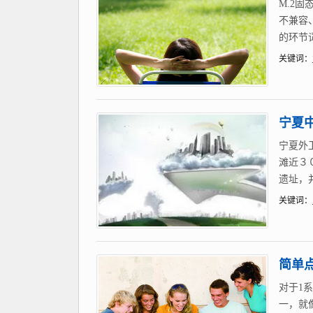
M.2
不兼容
的环节
关键词：
宁夏中
宁夏外
滩近３
遗址，
关键词：
简单点
对于1
一，就