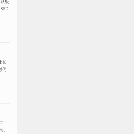
取从板
SSD
北长
时代
同
%，