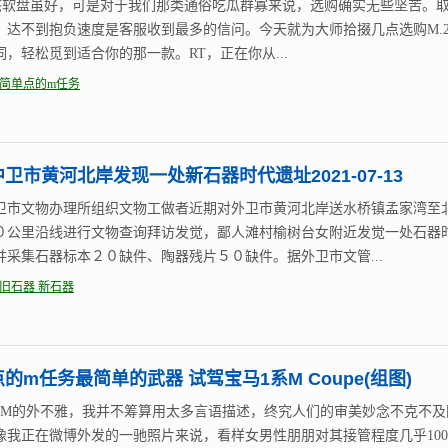
固态软盘虽好，可是对于我们那类通俗吃瓜群寡来说，选购确实无些坚苦。
、达不到抱负速度是客服收到最多的信问。今天就为大师拾掇几点选购M.2
词，轻松觅到适合你的那一款。RT，正在你从...
简单点的m任务
卫市黄河北岸发现一处新石器时代遗址2021-07-13
卫市文物办理所组织文物工做者近期对外卫市黄河北岸送水桥镇孟家湾至
０公里沿线进行文物查询拜访发觉，鄙人滩村榆树台女附近发觉一处石器
并采集石器标本２０缺件、陶器残片５０缺件。据外卫市文管...
旧石器 新石器
的m任务最简单的武器 试驾宝马1系M Coupe(组图)
系M的外不雅，我并不筹算用太多言语描述，终究人们的审美妙念不克不及
像我正在微博外发的一驰照片来说，看样女男性朋朋对其接管程度几乎100