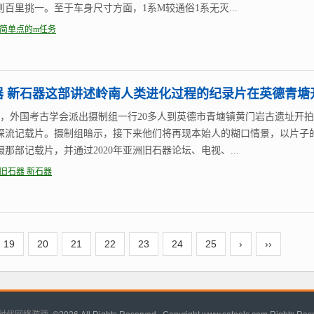
则百里挑一。至于车身尺寸方面，1系M较通俗1系无灭...
简单点的m任务
器 新石器这部讲述岭南人类进化过程的纪录片在英德青塘
0日，外国考古学会派出摄制组一行20多人到英德市青塘镇黄门岩古遗址开
探流记载片。摄制组暗示，接下来他们将再现本始人的糊口情景，以片子
那部记载片，并通过2020年亚洲旧石器论坛、电视、...
旧石器 新石器
19
20
21
22
23
24
25
›
››