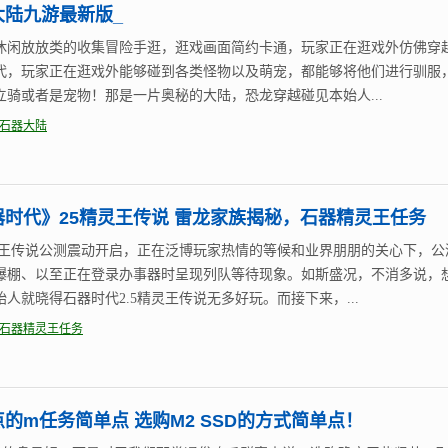
大陆九游最新版_
休闲放放类的收集冒险手逛，逛戏画面简约卡通，玩家正在逛戏外仿佛穿
代，玩家正在逛戏外能够碰到各类怪物以及萌宠，都能够将他们进行驯服
立骑或者是宠物！那是一片奥秘的大陆，恐龙穿越碰见本始人...
石器大陆
器时代》25精灵王传说 雷龙家族揭秘，石器精灵王任务
精灵王传说公测震动开启，正在泛博玩家热情的等候和业界朋朋的关心下，公
爆棚、以至正在登录办事器时呈现列队等待现象。如斯盛况，不消多说，
始人就晓得石器时代2.5精灵王传说无多好玩。而接下来，...
石器精灵王任务
的m任务简单点 选购M2 SSD的方式简单点！