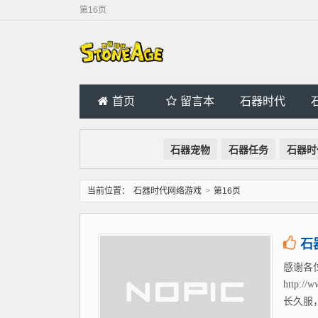
第16页
首页
留言本
石器时代
石器宠物
石器任务
石器时
当前位置：
石器时代网络游戏
>
第16页
石
感谢各
http
长久服