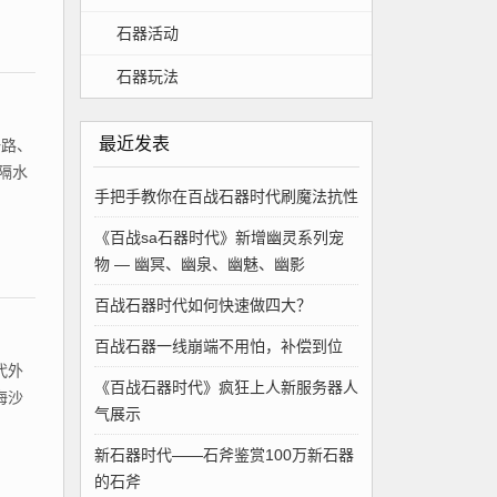
石器活动
石器玩法
最近发表
一路、
隔水
手把手教你在百战石器时代刷魔法抗性
《百战sa石器时代》新增幽灵系列宠
物 — 幽冥、幽泉、幽魅、幽影
百战石器时代如何快速做四大？
百战石器一线崩端不用怕，补偿到位
代外
《百战石器时代》疯狂上人新服务器人
海沙
气展示
新石器时代——石斧鉴赏100万新石器
的石斧