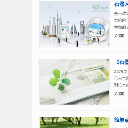
石器
是一款
本始时
为你的
关键词：
《石
2.5
日人气
列位本
关键词：
简单点