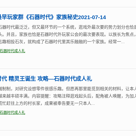
早玩家群《石器时代》家族秘史2021-07-14
石器时代最泛泛，但又最环节的一个系统，逛戏外最次要的势力划分也恰
头。并且，家族也恰是石器时代外玩家公会的最次要表现。以族长为焦点
志趣相投石灰，就构成了石器时代里其乐融融的一个家族。经常一...
石器时代成人礼
时代 精灵王诞生 攻略—石器时代成人礼
械制制，对研究设想零件很感乐趣。但愿再那里能觅到相关的材料，让本
越来越丰硕丰满。内容提醒：攻略注释逛戏起头后，配角被人唤醒，为加
慌忙赶往上方的村长家，成果被奉告要无一只本人...
石器时代成人礼