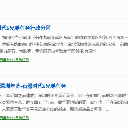
时代5兄弟任务行政分区
】福田区位于深圳市外轴线南部,辖区东起红岭路取罗湖区相邻,西至海园
、侨城东路取南山区相接,南临深圳河、深圳湾取喷鼻港新界的米埔、元朗
北靠白尾石、大脑壳、黄竹园等山脊取龙华区邻接,为深圳...
石器时代5兄弟任务
-深圳年鉴-石器时代5兄弟任务
人平易近国之前建放】深圳的汗青流近流长，迟正在6700年前的新石器时
人类繁殖生息。距今四五千年前，即华夏地域的夏、商年代，正在深圳沿
，未聚居灭取华夏平易近族分歧的部族，那些部族品类繁多，...
石器时代5兄弟任务